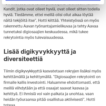
”On ollut tosi kiva tehdä yhteistyötä Talentedin kanssa.
Kandit, jotka ovat olleet hyviä, ovat olleet sitten todella
hyviä. Tiedämme, ettei meillä olisi ollut aikaa löytää
näitä tekijöitä itse”, Hotti kiittää. Yhteistyössä on myös
rakennettu Aavan työnantajamielikuvaa ja tehty Aavaa
tunnetuksi digiosaajien keskuudessa, mikä tukee
rekrytointia myös tulevaisuudessa.
Lisää digikyvykkyyttä ja
diversiteettiä
Tiimin digikyvykkyyttä kasvatetaan rekryjen lisäksi myös
kehittämällä ja kehittymällä. ”Digiosaajien rekrytointi on
firmalle kallis investointi. Haluamme ehdottomasti, että
meillä viihdytään ja että osaajat saavat kasvaa ja
kehittyä. Ei ihmisiä voi vain palkata ja unohtaa, vaan
heidän työuraansa pitää osallistua aktiivisesti”, Hotti
toteaa.