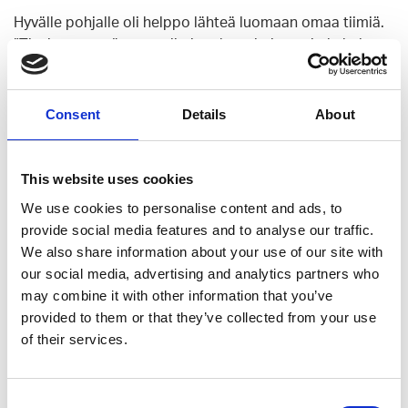
Hyvälle pohjalle oli helppo lähteä luomaan omaa tiimiä.
”Tiesimme, että oman tiimin rekrytoiminen ei ole helppo
tehtävä, mutta luotimme meidän tekemiseen ja
kulttuuriin. Meillä on kuitenkin aika vähän legacya, koodi
on hyvää ja fiksusti rakennettua ja tiimillä on paljon
Consent
Details
About
vastuuta”, Hotti toteaa tyytyväisenä.
Digikyvykkyyden kehittäminen
This website uses cookies
vaatii sitkeyttä
We use cookies to personalise content and ads, to
provide social media features and to analyse our traffic.
We also share information about your use of our site with
Vaikka Aava on merkityksellinen ja hyvä työnantaja – ja
our social media, advertising and analytics partners who
kehitysympäristö on poikkeuksellisen motivoiva – oman
may combine it with other information that you’ve
digitiimin rakentaminen tyhjästä ei silti ole
provided to them or that they’ve collected from your use
läpihuutojuttu. ”Tiesimme odottaa alkuun vaikeuksia,
of their services.
sillä ensimmäisten devaajien rekrytoiminen vaatii myös
taloon tulevilta aika paljon rohkeutta. Lisäksi kun
toimintaa oli käynnistetty kokeneiden konsulttien
Consent