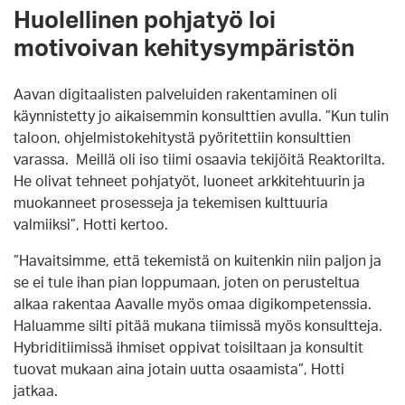
Huolellinen pohjatyö loi
motivoivan kehitysympäristön
Aavan digitaalisten palveluiden rakentaminen oli
käynnistetty jo aikaisemmin konsulttien avulla. ”Kun tulin
taloon, ohjelmistokehitystä pyöritettiin konsulttien
varassa. Meillä oli iso tiimi osaavia tekijöitä Reaktorilta.
He olivat tehneet pohjatyöt, luoneet arkkitehtuurin ja
muokanneet prosesseja ja tekemisen kulttuuria
valmiiksi”, Hotti kertoo.
”Havaitsimme, että tekemistä on kuitenkin niin paljon ja
se ei tule ihan pian loppumaan, joten on perusteltua
alkaa rakentaa Aavalle myös omaa digikompetenssia.
Haluamme silti pitää mukana tiimissä myös konsultteja.
Hybriditiimissä ihmiset oppivat toisiltaan ja konsultit
tuovat mukaan aina jotain uutta osaamista”, Hotti
jatkaa.