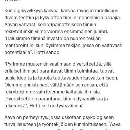
Kun digikyvykkyys kasvaa, kasvaa myös mahdollisuus
diversiteettiin ja kyky ottaa tiimiin monenlaisia osaajia.
Aavan vahvasti senioripainotteiseen tiimiin
rekrytoitiinkin viime vuonna ensimmäinen juniori.
”Halusimme tiiminä investoida nuoren tekijän
mentorointiin, kun löysimme tekijän, jossa on valtavasti
potentiaalia”, Hotti sanoo.
”Pyrimme muutenkin vaalimaan diversiteettiä, sillä
erilaiset ihmiset parantavat tiimin toimintaa, tuovat
uusia ideoita ja tapoja tuottavuuden kasvattamiseen.
Olemme onnistuneet välttämään sen ansan, että
rekrytoisimme vain itsemme kaltaisia ihmisiä.
Diversiteetti on parantanut tiimin dynamiikkaa ja
tekemistä”, Hotti kertoo tyytyväisenä.
Aava on perheyritys, jossa uskotaan psykologiseen
turvallisuuteen ja työntekijöiden kunnioitukseen. ”Aava